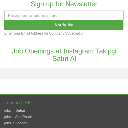
Sign up for Newsletter
Notify Me
Enter your Email Address for Company Subscription.
Job Openings at İnstagram Takipçi
Satın Al
Jobs in UAE
jobs in Dubai
jobs in Abu Dhabi
jobs in Sharjah