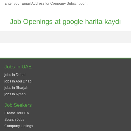
Enter your Email Address for Company Subscription.
Job Openings at google harita kaydı
Jobs in UAE
jobs in Dubai
jobs in Abu Dhabi
jobs in Sharjah
jobs in Ajman
Job Seekers
Create Your CV
Search Jobs
Company Listings